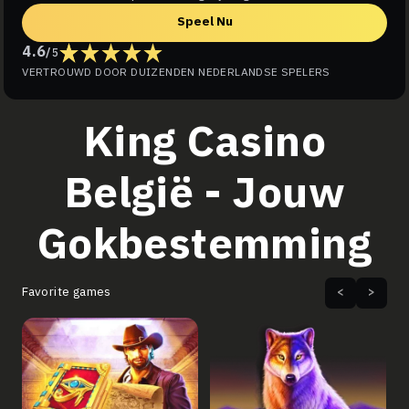
Speel Nu
4.6
/
5
VERTROUWD DOOR DUIZENDEN NEDERLANDSE SPELERS
King Casino
België - Jouw
Gokbestemming
Favorite games
<
>