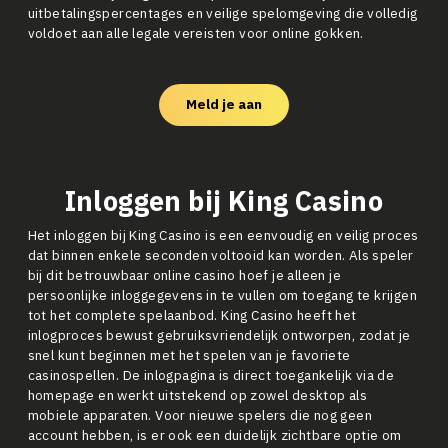
uitbetalingspercentages en veilige spelomgeving die volledig
voldoet aan alle legale vereisten voor online gokken.
Meld je aan
Inloggen bij King Casino
Het inloggen bij King Casino is een eenvoudig en veilig proces
dat binnen enkele seconden voltooid kan worden. Als speler
bij dit betrouwbaar online casino hoef je alleen je
persoonlijke inloggegevens in te vullen om toegang te krijgen
tot het complete spelaanbod. King Casino heeft het
inlogproces bewust gebruiksvriendelijk ontworpen, zodat je
snel kunt beginnen met het spelen van je favoriete
casinospellen. De inlogpagina is direct toegankelijk via de
homepage en werkt uitstekend op zowel desktop als
mobiele apparaten. Voor nieuwe spelers die nog geen
account hebben, is er ook een duidelijk zichtbare optie om