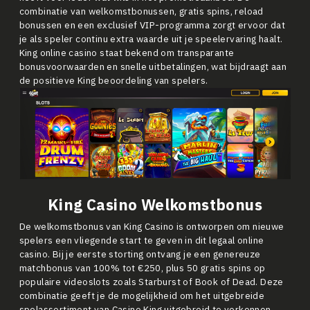
combinatie van welkomstbonussen, gratis spins, reload
bonussen en een exclusief VIP-programma zorgt ervoor dat
je als speler continu extra waarde uit je speelervaring haalt.
King online casino staat bekend om transparante
bonusvoorwaarden en snelle uitbetalingen, wat bijdraagt aan
de positieve King beoordeling van spelers.
King Casino Welkomstbonus
De welkomstbonus van King Casino is ontworpen om nieuwe
spelers een vliegende start te geven in dit legaal online
casino. Bij je eerste storting ontvang je een genereuze
matchbonus van 100% tot €250, plus 50 gratis spins op
populaire videoslots zoals Starburst of Book of Dead. Deze
combinatie geeft je de mogelijkheid om het uitgebreide
spelassortiment van Casino King uitgebreid te verkennen