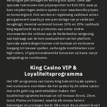
verhoogde percentages en extra gratis spins. Denk aan
speciale toernooien met prijzenpotten tot €10.000, waar je
kunt strijden tegen andere spelers voor waardevolle prijzen
en bonustegoed. Ook worden er regelmatig cashback acties
georganiseerd waarbij je een percentage van je verliezen
terugkrijgt, meestal variërend tussen 10% en 25% cashback.
King legaal biedt deze promoties aan onder strikte
voorwaarden die voldoen aan de Nederlandse wetgeving,
wat bijdraagt aan de betrouwbaarheid van het platform.
Speciale aanbiedingen kunnen ook bestaan uit exclusieve
toegang tot nieuwe spellen, verhoogde inzetlimieten voor
high rollers, of gepersonaliseerde bonussen op basis van je
spelgedrag en voorkeuren.
King Casino VIP &
Loyaliteitsprogramma
Het VIP-programma van Casino King beloont loyale spelers
met exclusieve voordelen die het spelen bij dit online casino
met echt geld nog aantrekkelijker maken. Het
loyaliteitsprogramma bestaat uit vijf niveaus: Brons, Zilver,
Goud, Platina en Diamant, waarbij elk niveau betere
beloningen en privileges biedt. Elke inzet die je plaatst levert