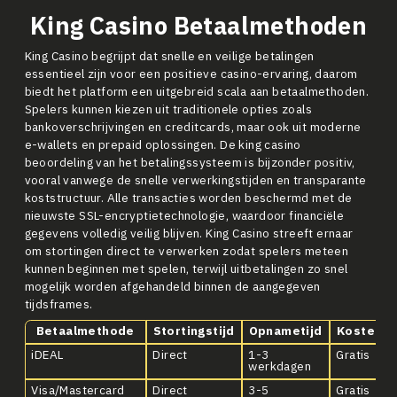
King Casino Betaalmethoden
King Casino begrijpt dat snelle en veilige betalingen
essentieel zijn voor een positieve casino-ervaring, daarom
biedt het platform een uitgebreid scala aan betaalmethoden.
Spelers kunnen kiezen uit traditionele opties zoals
bankoverschrijvingen en creditcards, maar ook uit moderne
e-wallets en prepaid oplossingen. De king casino
beoordeling van het betalingssysteem is bijzonder positiv,
vooral vanwege de snelle verwerkingstijden en transparante
koststructuur. Alle transacties worden beschermd met de
nieuwste SSL-encryptietechnologie, waardoor financiële
gegevens volledig veilig blijven. King Casino streeft ernaar
om stortingen direct te verwerken zodat spelers meteen
kunnen beginnen met spelen, terwijl uitbetalingen zo snel
mogelijk worden afgehandeld binnen de aangegeven
tijdsframes.
Betaalmethode
Stortingstijd
Opnametijd
Kosten
iDEAL
Direct
1-3
Gratis
werkdagen
Visa/Mastercard
Direct
3-5
Gratis