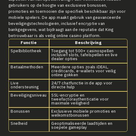
gebruikers op de hoogte van exclusieve bonussen,
promoties en toernooien die specifiek beschikbaar zijn voor
mobiele spelers. De app maakt gebruik van geavanceerde
beveiligingstechnologieën, inclusief encryptie van
bankgegevens, wat bijdraagt aan de reputatie dat King
betrouwbaar is als veilig online casino platform.
Functie
Beschrijving
Spelbibliotheek
Toegang tot 500+ casinospellen
inclusief slots, tafelspellen en live
dealer opties
Betaalmethoden
Meerdere opties zoals iDEAL,
creditcards, e-wallets voor veilig
online gokken
Live
24/7 chatfunctie in de app voor
ondersteuning
directe hulp
Beveiligingsniveau
SSL-encryptie en
tweefactorauthenticatie voor
maximale veiligheid
Bonussen
Exclusieve mobiele promoties en
welkomstbonussen
Snelheid
Geoptimaliseerde laadtijden en
soepele gameplay