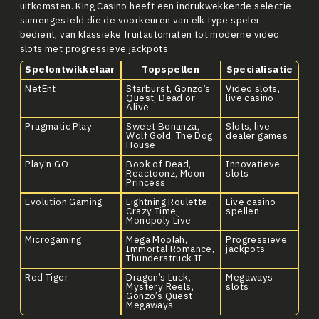
uitkomsten. King Casino heeft een indrukwekkende selectie
samengesteld die de voorkeuren van elk type speler
bedient, van klassieke fruitautomaten tot moderne video
slots met progressieve jackpots.
Spelontwikkelaar
Topspellen
Specialisatie
NetEnt
Starburst, Gonzo’s
Video slots,
Quest, Dead or
live casino
Alive
Pragmatic Play
Sweet Bonanza,
Slots, live
Wolf Gold, The Dog
dealer games
House
Play’n GO
Book of Dead,
Innovatieve
Reactoonz, Moon
slots
Princess
Evolution Gaming
Lightning Roulette,
Live casino
Crazy Time,
spellen
Monopoly Live
Microgaming
Mega Moolah,
Progressieve
Immortal Romance,
jackpots
Thunderstruck II
Red Tiger
Dragon’s Luck,
Megaways
Mystery Reels,
slots
Gonzo’s Quest
Megaways