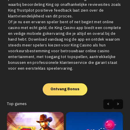
waarbij beoordeling King op onafhankelijke reviewsites zoals
King Trustpilot positieve feedback laat zien over de
klantvriendelijkheid van dit proces.
Of je nu een ervaren speler bent of net begint met online
casino met echt geld, de King Casino app biedt een complete
en veilige mobiele gokervaring die je altijd en overal bij de
hand hebt. Download vandaag nog de app en ontdek waarom
steeds meer spelers kiezen voor King Casino als hun
voorkeursbestemming voor betrouwbaar online casino
entertainment, met toegang tot topspellen, aantrekkelijke
bonussen en professionele klantenservice die garant staat
voor een eersteklas speelervaring.
Ontvang Bonus
Top games
<
>