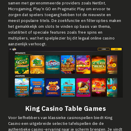
samen met gerenommeerde providers zoals NetEnt,
Microgaming, Play’n GO en Pragmatic Play om ervoor te
zorgen dat spelers toegang hebben tot de nieuwste en
meest populaire titels. De zoekfunctie en filteropties maken
het gemakkelijk om slots te vinden op basis van thema,
volatiliteit of speciale features zoals free spins en
multipliers, wat het spelplezier bij dit legaal online casino
aanzienlijk verhoogt.
King Casino Table Games
Voor liefhebbers van klassieke casinospellen biedt King
Casino een uitgebreide selectie tafelspellen die de
authentieke casino-ervaring naar je scherm brengen. Je vindt