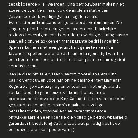
gepubliceerde RTP-waarden. King betrouwbaar maken niet
alleen de licenties, maar ook de implementatie van
geavanceerde beveiligingsmaatregelen zoals
tweefactorauthenticatie en gecodeerde verbindingen. De
king trustpilot beoordelingen en andere onafhankelijke
reviews bevestigen consistent de toewijding van King Casino
aan veilig online gokken en transparante bedrijfsvoering.
Spelers kunnen met een gerust hart genieten van hun
favoriete spellen, wetende dat hun belangen altijd worden
beschermd door een platform dat compliance en integriteit
serieus neemt.
Ben je klaar om te ervaren waarom zoveel spelers King
Casino vertrouwen voor hun online casino entertainment?
Registreer je vandaag nog en ontdek zelf het uitgebreide
spelaanbod, de genereuze welkomstbonus en de
professionele service die King Casino tot een van de meest
gewaardeerde online casino’s maakt. Met veilige
betaalmethoden, topspellen van gerenommeerde
ontwikkelaars en een licentie die volledige betrouwbaarheid
garandeert, biedt King Casino alles wat je nodig hebt voor
een onvergetelijke speelervaring.